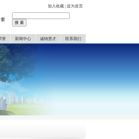
加入收藏
|
设为首页
荣誉
新闻中心
诚纳贤才
联系我们